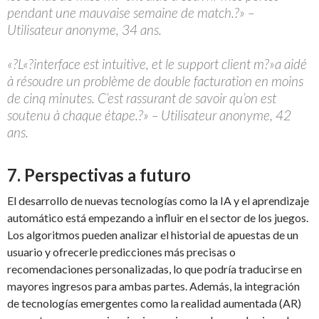
pendant une mauvaise semaine de match.?» –
Utilisateur anonyme, 34 ans.
«?L«?interface est intuitive, et le support client m?»a aidé
à résoudre un problème de double facturation en moins
de cinq minutes. C’est rassurant de savoir qu’on est
soutenu à chaque étape.?» – Utilisateur anonyme, 42
ans.
7. Perspectivas a futuro
El desarrollo de nuevas tecnologías como la IA y el aprendizaje
automático está empezando a influir en el sector de los juegos.
Los algoritmos pueden analizar el historial de apuestas de un
usuario y ofrecerle predicciones más precisas o
recomendaciones personalizadas, lo que podría traducirse en
mayores ingresos para ambas partes. Además, la integración
de tecnologías emergentes como la realidad aumentada (AR)