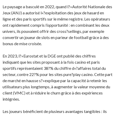
Le paysage a basculé en 2022, quand l?»Autorité Nationale des
Jeux (ANJ) a autorisé l«?exploitation des jeux de hasard en
ligne et des paris sportifs sur le même registre. Les opérateurs
ont rapidement compris l’opportunité : en combinant les deux
univers, ils pouvaient offrir des cross?sellings, par exemple
convertir un joueur de slots en parieur de football grâce à des
bonus de mise croisée.
En 2023, l?»Eurostat et la DGE ont publié des chiffres
indiquant que les sites proposant à la fois casino et paris
sportifs représentaient 38?% du chiffre d«?affaires total du
secteur, contre 22?% pour les sites pure?play casino. Cette part
de marché en hausse s?»explique par la capacité à retenir les
utilisateurs plus longtemps, à augmenter la valeur moyenne du
client (VMC) et à réduire le churn grâce à des expériences
intégrées.
Les joueurs bénéficient de plusieurs avantages tangibles : ils