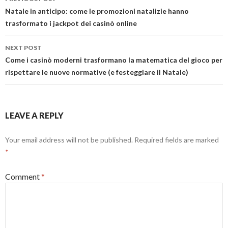
navigation
Natale in anticipo: come le promozioni natalizie hanno
trasformato i jackpot dei casinò online
NEXT POST
Come i casinò moderni trasformano la matematica del gioco per
rispettare le nuove normative (e festeggiare il Natale)
LEAVE A REPLY
Your email address will not be published.
Required fields are marked
*
Comment
*