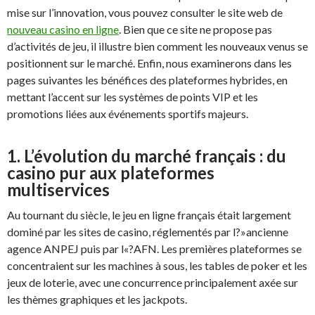
mise sur l’innovation, vous pouvez consulter le site web de
nouveau casino en ligne
. Bien que ce site ne propose pas
d’activités de jeu, il illustre bien comment les nouveaux venus se
positionnent sur le marché. Enfin, nous examinerons dans les
pages suivantes les bénéfices des plateformes hybrides, en
mettant l’accent sur les systèmes de points VIP et les
promotions liées aux événements sportifs majeurs.
1. L’évolution du marché français : du
casino pur aux plateformes
multiservices
Au tournant du siècle, le jeu en ligne français était largement
dominé par les sites de casino, réglementés par l?»ancienne
agence ANPEJ puis par l«?AFN. Les premières plateformes se
concentraient sur les machines à sous, les tables de poker et les
jeux de loterie, avec une concurrence principalement axée sur
les thèmes graphiques et les jackpots.