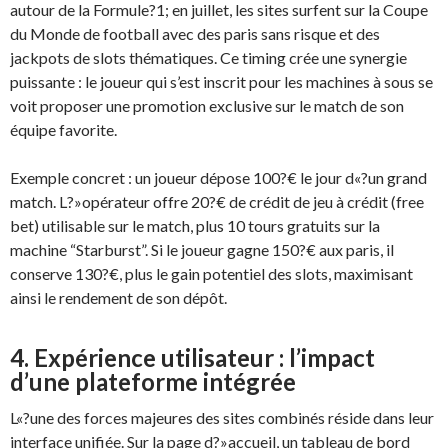
autour de la Formule?1; en juillet, les sites surfent sur la Coupe
du Monde de football avec des paris sans risque et des
jackpots de slots thématiques. Ce timing crée une synergie
puissante : le joueur qui s’est inscrit pour les machines à sous se
voit proposer une promotion exclusive sur le match de son
équipe favorite.
Exemple concret : un joueur dépose 100?€ le jour d«?un grand
match. L?»opérateur offre 20?€ de crédit de jeu à crédit (free
bet) utilisable sur le match, plus 10 tours gratuits sur la
machine “Starburst”. Si le joueur gagne 150?€ aux paris, il
conserve 130?€, plus le gain potentiel des slots, maximisant
ainsi le rendement de son dépôt.
4. Expérience utilisateur : l’impact
d’une plateforme intégrée
L«?une des forces majeures des sites combinés réside dans leur
interface unifiée. Sur la page d?»accueil, un tableau de bord