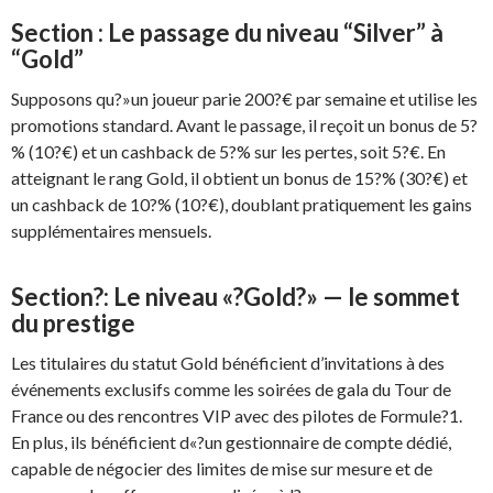
Section : Le passage du niveau “Silver” à
“Gold”
Supposons qu?»un joueur parie 200?€ par semaine et utilise les
promotions standard. Avant le passage, il reçoit un bonus de 5?
% (10?€) et un cashback de 5?% sur les pertes, soit 5?€. En
atteignant le rang Gold, il obtient un bonus de 15?% (30?€) et
un cashback de 10?% (10?€), doublant pratiquement les gains
supplémentaires mensuels.
Section?: Le niveau «?Gold?» — le sommet
du prestige
Les titulaires du statut Gold bénéficient d’invitations à des
événements exclusifs comme les soirées de gala du Tour de
France ou des rencontres VIP avec des pilotes de Formule?1.
En plus, ils bénéficient d«?un gestionnaire de compte dédié,
capable de négocier des limites de mise sur mesure et de