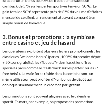
lui accorde un bonus de 20?€ de free bet mensuel et un
cashback de 5?% sur les pertes sportives (environ 30?€). Le
gain total de 50?€ représente près de 8?% du volume d’affaires
mensuel de ce client, un rendement attrayant comparé à un
simple bonus de bienvenue.
3. Bonus et promotions : la symbiose
entre casino et jeu de hasard
Les opérateurs exploitent plusieurs leviers promotionnels : les
classiques “welcome bonus” (par ex., 100?% du premier dépôt
+ 50 tours gratuits), les «?boosts?» de mise, et les offres
spéciales paris comme le “cash?back sur les pertes” ou les «?
free bets?». La vraie force réside dans la combinaison : un
même utilisateur peut profiter d?»un bonus de dépôt qui
débloque simultanément un crédit de pari gratuit.
Les promotions sont souvent alignées avec le calendrier
sportif. En mars, par exemple, on propose des promotions