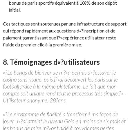
bonus de paris sportifs équivalent à 10?% de son dépôt
initial.
Ces tactiques sont soutenues par une infrastructure de support
qui répond rapidement aux questions d«?inscription et de
paiement, garantissant que l?»expérience utilisateur reste
fluide du premier clic à la première mise.
8. Témoignages d«?utilisateurs
«?Le bonus de bienvenue m?»a permis d«?essayer le
casino sans risque, puis j?»ai découvert les paris sur le
football grâce à la même plateforme. Le fait que mon
compte soit unique rend tout le processus très simple.?» –
Utilisateur anonyme, 28?ans.
«?Le programme de fidélité a transformé ma façon de
jouer. J«?ai atteint le niveau Gold en moins de six mois et
les bonus de mise m?»ont aidé à couvrir mes pertes