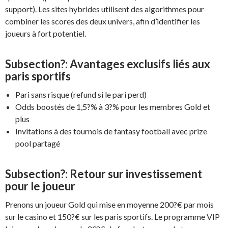
support). Les sites hybrides utilisent des algorithmes pour
combiner les scores des deux univers, afin d’identifier les
joueurs à fort potentiel.
Subsection?: Avantages exclusifs liés aux
paris sportifs
Pari sans risque (refund si le pari perd)
Odds boostés de 1,5?% à 3?% pour les membres Gold et
plus
Invitations à des tournois de fantasy football avec prize
pool partagé
Subsection?: Retour sur investissement
pour le joueur
Prenons un joueur Gold qui mise en moyenne 200?€ par mois
sur le casino et 150?€ sur les paris sportifs. Le programme VIP