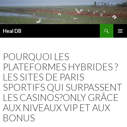
Search
Heal DB
SKIP
PRIMAR
TO
MENU
CONTENT
POURQUOI LES
PLATEFORMES HYBRIDES ?
LES SITES DE PARIS
SPORTIFS QUI SURPASSENT
LES CASINOS?ONLY GRÂCE
AUX NIVEAUX VIP ET AUX
BONUS