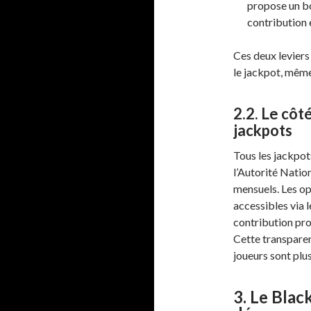
propose un bo
contribution 
Ces deux leviers
le jackpot, même
2.2. Le côt
jackpots
Tous les jackpot
l’Autorité Natio
mensuels. Les op
accessibles via 
contribution pro
Cette transparen
joueurs sont plus
3. Le Bla