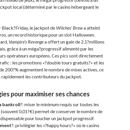
 jackpot local (déterminé par le casino hébergeant le
r Black?Friday, le jackpot de
Witches’ Brew
a atteint
uros, un record historique pour un slot Halloween.
tard,
Vampire’s Revenge
a offert un gain de 2,1?millions
çais, grâce à un méga?progressif alimenté par les
urs opérateurs européens. Ces pics sont directement
e trafic : les promotions «?double tours gratuits?» et les
de 200?% augmentent le nombre de mises actives, ce
s rapidement les contributeurs du jackpot.
gies pour maximiser ses chances
a bankroll
?: miser le minimum requis sur toutes les
s (souvent 0,01?€) permet de conserver le nombre de
indispensable pour toucher un jackpot progressif.
oment
?: privilégier les «?happy hours?» où le casino