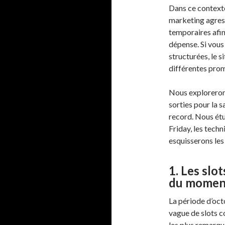
Dans ce contexte
marketing agress
temporaires afin
dépense. Si vou
structurées, le s
différentes prom
Nous explorerons
sorties pour la 
record. Nous ét
Friday, les tech
esquisserons les
1. Les slo
du momen
La période d’oc
vague de slots c
les plus remarqu