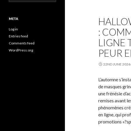
for:
HALLO
META
: COMM
Log in
Entries feed
LIGNE
Comments feed
PEUR 
WordPress.org
22ND JUNE 2026
L’automne s’insta
de masques grin
une frénésie d’a
remises avant les
phénomènes crée
en ligne, qui pro
promotions «?spo