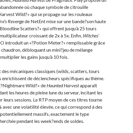
abandonnée où chaque symbole de citrouille
arvest Wild?» qui se propage sur les rouleaux
re’s Revenge
de NetEnt mise sur une bande?son haute
?Bloodline Scatters?» qui offrent jusqu’à 25 tours
multiplicateur croissant de 2x à 5x. Enfin,
Witches’
O introduit un «?Potion Meter?» remplissable grâce
 chaudron, débloquant un mini?jeu de mélange
 multiplier les gains jusqu’à 10 fois.
t des mécaniques classiques (wilds, scatters, tours
es enrichissent de déclencheurs spécifiques au thème.
 «?Nightmare Wild?» de
Haunted Harvest
apparaît
nt les heures de pleine lune du serveur, incitant les
ier leurs sessions. Le RTP moyen de ces titres tourne
 avec une volatilité élevée, ce qui correspond à des
 potentiellement massifs, exactement le type
cherchée pendant les week?ends de soldes.