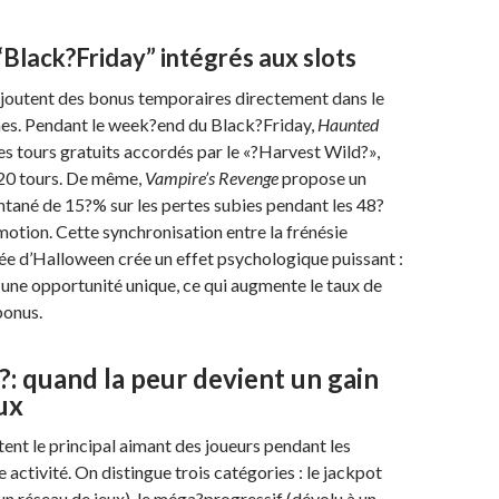
“Black?Friday” intégrés aux slots
ajoutent des bonus temporaires directement dans le
es. Pendant le week?end du Black?Friday,
Haunted
es tours gratuits accordés par le «?Harvest Wild?»,
 20 tours. De même,
Vampire’s Revenge
propose un
tané de 15?% sur les pertes subies pendant les 48?
motion. Cette synchronisation entre la frénésie
irée d’Halloween crée un effet psychologique puissant :
t une opportunité unique, ce qui augmente le taux de
bonus.
?: quand la peur devient un gain
ux
tent le principal aimant des joueurs pendant les
 activité. On distingue trois catégories : le jackpot
 un réseau de jeux), le méga?progressif (dévolu à un