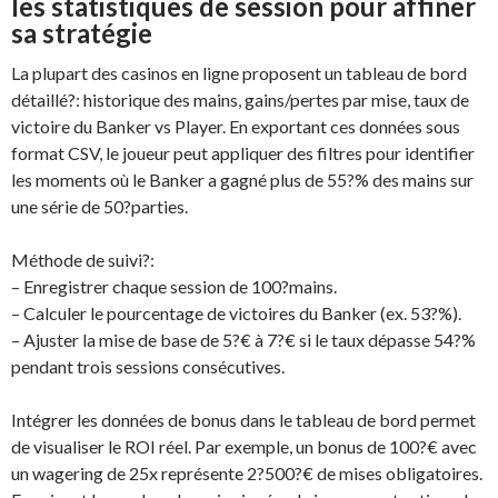
les statistiques de session pour affiner
sa stratégie
La plupart des casinos en ligne proposent un tableau de bord
détaillé?: historique des mains, gains/pertes par mise, taux de
victoire du Banker vs Player. En exportant ces données sous
format CSV, le joueur peut appliquer des filtres pour identifier
les moments où le Banker a gagné plus de 55?% des mains sur
une série de 50?parties.
Méthode de suivi?:
– Enregistrer chaque session de 100?mains.
– Calculer le pourcentage de victoires du Banker (ex. 53?%).
– Ajuster la mise de base de 5?€ à 7?€ si le taux dépasse 54?%
pendant trois sessions consécutives.
Intégrer les données de bonus dans le tableau de bord permet
de visualiser le ROI réel. Par exemple, un bonus de 100?€ avec
un wagering de 25x représente 2?500?€ de mises obligatoires.