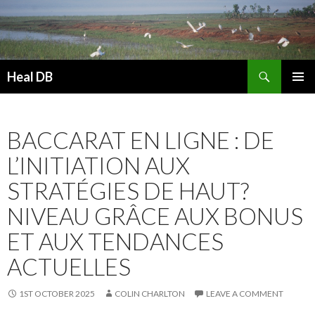
Search
Heal DB
SKIP
PRIMAR
TO
MENU
CONTENT
BACCARAT EN LIGNE : DE
L’INITIATION AUX
STRATÉGIES DE HAUT?
NIVEAU GRÂCE AUX BONUS
ET AUX TENDANCES
ACTUELLES
1ST OCTOBER 2025
COLIN CHARLTON
LEAVE A COMMENT