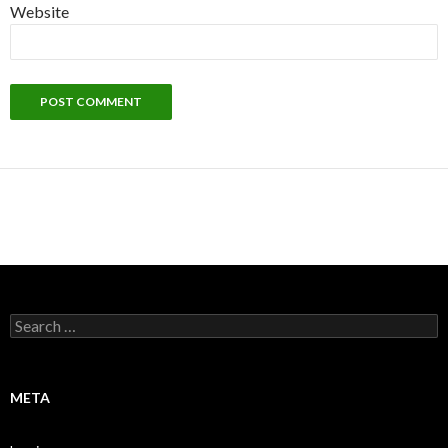
Website
Search
for:
META