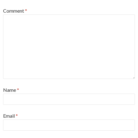
Comment
*
Name
*
Email
*