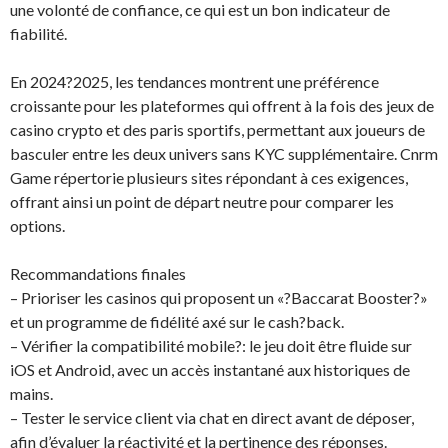
une volonté de confiance, ce qui est un bon indicateur de
fiabilité.
En 2024?2025, les tendances montrent une préférence
croissante pour les plateformes qui offrent à la fois des jeux de
casino crypto et des paris sportifs, permettant aux joueurs de
basculer entre les deux univers sans KYC supplémentaire. Cnrm
Game répertorie plusieurs sites répondant à ces exigences,
offrant ainsi un point de départ neutre pour comparer les
options.
Recommandations finales
– Prioriser les casinos qui proposent un «?Baccarat Booster?»
et un programme de fidélité axé sur le cash?back.
– Vérifier la compatibilité mobile?: le jeu doit être fluide sur
iOS et Android, avec un accès instantané aux historiques de
mains.
– Tester le service client via chat en direct avant de déposer,
afin d’évaluer la réactivité et la pertinence des réponses.