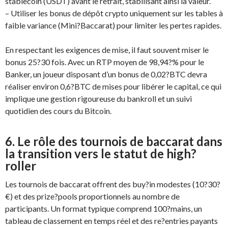
stablecoin (USDT) avant le retrait, stabilisant ainsi la valeur.
– Utiliser les bonus de dépôt crypto uniquement sur les tables à
faible variance (Mini?Baccarat) pour limiter les pertes rapides.
En respectant les exigences de mise, il faut souvent miser le
bonus 25?30 fois. Avec un RTP moyen de 98,94?% pour le
Banker, un joueur disposant d’un bonus de 0,02?BTC devra
réaliser environ 0,6?BTC de mises pour libérer le capital, ce qui
implique une gestion rigoureuse du bankroll et un suivi
quotidien des cours du Bitcoin.
6. Le rôle des tournois de baccarat dans
la transition vers le statut de high?
roller
Les tournois de baccarat offrent des buy?in modestes (10?30?
€) et des prize?pools proportionnels au nombre de
participants. Un format typique comprend 100?mains, un
tableau de classement en temps réel et des re?entries payants