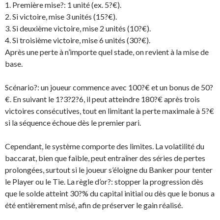
1. Première mise?: 1 unité (ex. 5?€).
2. Si victoire, mise 3 unités (15?€).
3. Si deuxième victoire, mise 2 unités (10?€).
4. Si troisième victoire, mise 6 unités (30?€).
Après une perte à n’importe quel stade, on revient à la mise de
base.
Scénario?: un joueur commence avec 100?€ et un bonus de 50?
€. En suivant le 1?3?2?6, il peut atteindre 180?€ après trois
victoires consécutives, tout en limitant la perte maximale à 5?€
si la séquence échoue dès le premier pari.
Cependant, le système comporte des limites. La volatilité du
baccarat, bien que faible, peut entraîner des séries de pertes
prolongées, surtout si le joueur s’éloigne du Banker pour tenter
le Player ou le Tie. La règle d’or?: stopper la progression dès
que le solde atteint 30?% du capital initial ou dès que le bonus a
été entièrement misé, afin de préserver le gain réalisé.