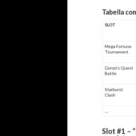
Tabella com
SLOT
Mega Fortune
Tournament
Gonzo’s Quest
Battle
Starburst
Clash
…
Slot #1 –