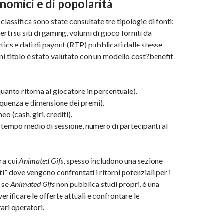
onomici e di popolarità
classifica sono state consultate tre tipologie di fonti:
erti su siti di gaming, volumi di gioco forniti da
tics e dati di payout (RTP) pubblicati dalle stesse
i titolo è stato valutato con un modello cost?benefit
anto ritorna al giocatore in percentuale).
requenza e dimensione dei premi).
eo (cash, giri, crediti).
empo medio di sessione, numero di partecipanti al
tra cui
Animated Gifs
, spesso includono una sezione
ti” dove vengono confrontati i ritorni potenziali per i
 se
Animated Gifs
non pubblica studi propri, è una
 verificare le offerte attuali e confrontare le
ari operatori.