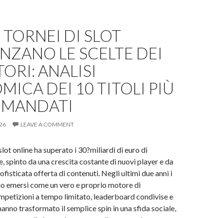
 TORNEI DI SLOT
NZANO LE SCELTE DEI
ORI: ANALISI
ICA DEI 10 TITOLI PIÙ
MANDATI
26
LEAVE A COMMENT
slot online ha superato i 30?miliardi di euro di
e, spinto da una crescita costante di nuovi player e da
fisticata offerta di contenuti. Negli ultimi due anni i
ono emersi come un vero e proprio motore di
petizioni a tempo limitato, leaderboard condivise e
hanno trasformato il semplice spin in una sfida sociale,