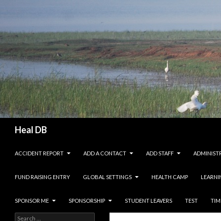
Search
Heal DB
SKIP TO CONTENT
ACCIDENT REPORT
ADD A CONTACT
ADD STAFF
ADMINIST
FUND RAISING ENTRY
GLOBAL SETTINGS
HEALTH CAMP
LEARNI
SPONSOR ME
SPONSORSHIP
STUDENT LEAVERS
TEST
TIM
Search