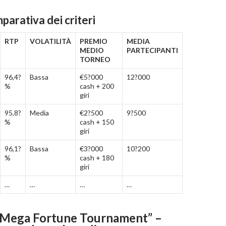
parativa dei criteri
RTP
VOLATILITÀ
PREMIO
MEDIA
MEDIO
PARTECIPANTI
TORNEO
96,4?
Bassa
€5?000
12?000
%
cash + 200
giri
95,8?
Media
€2?500
9?500
%
cash + 150
giri
96,1?
Bassa
€3?000
10?200
%
cash + 180
giri
…
…
…
…
 “Mega Fortune Tournament” –