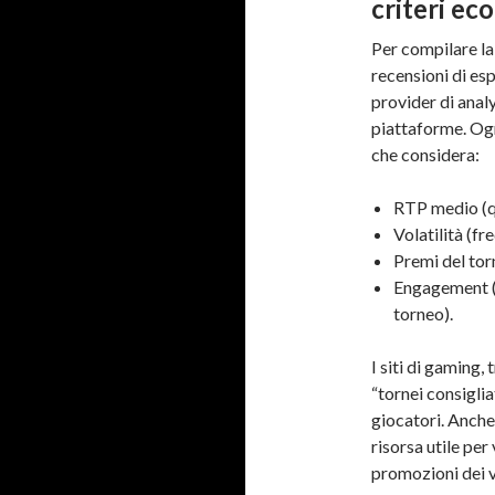
criteri ec
Per compilare la 
recensioni di esp
provider di analy
piattaforme. Ogn
che considera:
RTP medio (qu
Volatilità (f
Premi del torn
Engagement (t
torneo).
I siti di gaming, 
“tornei consiglia
giocatori. Anche
risorsa utile per
promozioni dei v